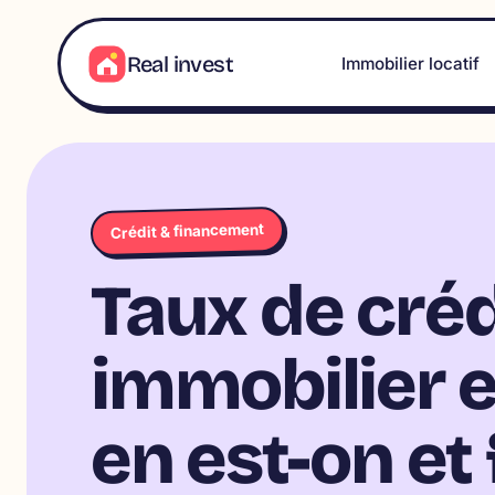
Aller
au
Real invest
Immobilier locatif
contenu
Crédit & financement
Taux de créd
immobilier e
en est-on et 