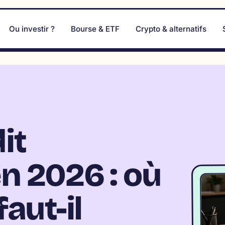
Ou investir ?
Bourse & ETF
Crypto & alternatifs
it
n 2026 : où
faut-il