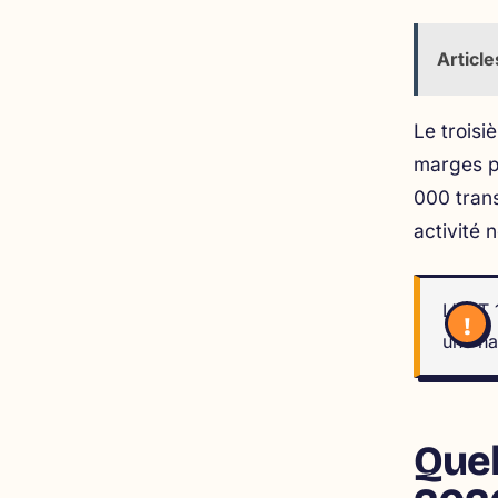
Article
Le trois
marges po
000 trans
activité 
L’OAT 
une ha
Quel