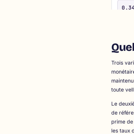
Quel
Trois var
monétair
maintenu 
toute vel
Le deuxiè
de référe
prime de 
les taux 