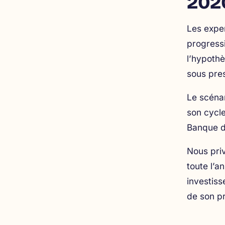
2026
Les exper
progressi
l’hypothè
sous pres
Le scénar
son cycle
Banque de
Nous priv
toute l’a
investiss
de son pr