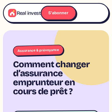
Aller
au
Real invest
S'abonner
contenu
Assurance & prévoyance
Comment changer
d’assurance
emprunteur en
cours de prêt ?