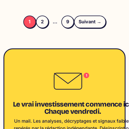
Pagination
des
1
2
…
9
Suivant →
publications
1
Le vrai investissement commence ici
Chaque vendredi.
Un mail. Les analyses, décryptages et signaux faible
repérés par la rédaction indépendante. Désinscripti