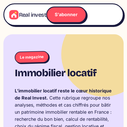
Aller
au
Real invest
S'abonner
contenu
Le magazine
Immobilier locatif
L’immobilier locatif reste le cœur historique
de Real Invest.
Cette rubrique regroupe nos
analyses, méthodes et cas chiffrés pour bâtir
un patrimoine immobilier rentable en France :
recherche du bon bien, calcul de rentabilité,
choix du régime fiscal, gestion locative et