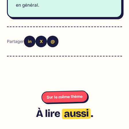
en général.
in
X
@
Partager
Sur le même thème
aussi
À lire
.