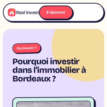
Aller
au
Real invest
S'abonner
contenu
Ou investir ?
Pourquoi investir
dans l’immobilier à
Bordeaux ?