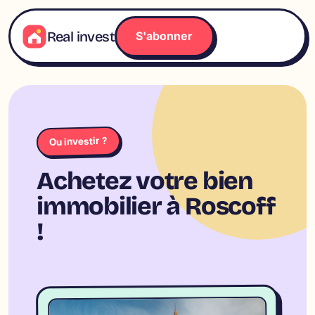
Aller
au
Real invest
S'abonner
contenu
Ou investir ?
Achetez votre bien
immobilier à Roscoff
!