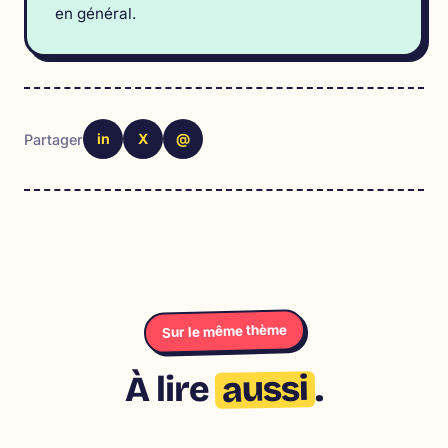
en général.
in
X
@
Partager
Sur le même thème
aussi
À lire
.