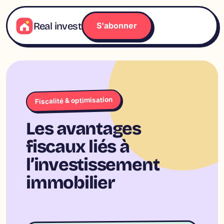
Aller
au
Real invest
S'abonner
contenu
Fiscalité & optimisation
Les avantages
fiscaux liés à
l’investissement
immobilier