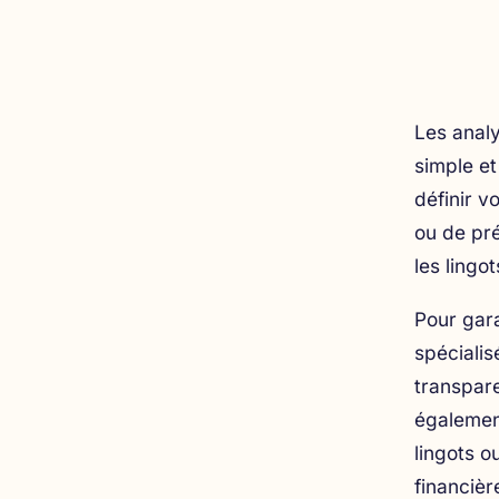
Les analy
simple et
définir vo
ou de pré
les lingot
Pour gara
spéciali
transpare
égalemen
lingots o
financièr