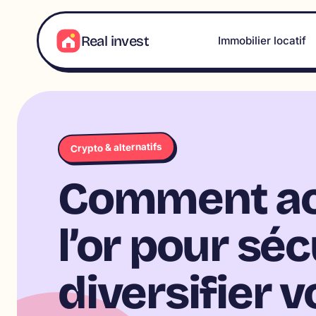
Aller
au
Real invest
Immobilier locatif
contenu
Crypto & alternatifs
Comment ac
l’or pour séc
diversifier v