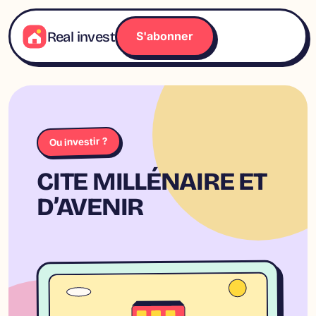
Aller
au
Real invest
S'abonner
contenu
Ou investir ?
CITE MILLÉNAIRE ET
D’AVENIR