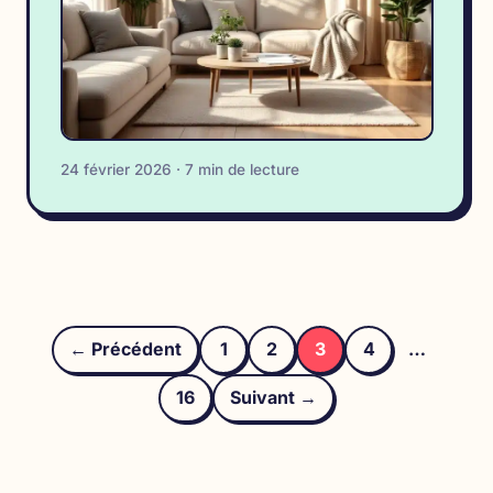
24 février 2026 · 7 min de lecture
Pagination
des
← Précédent
1
2
3
4
…
publications
16
Suivant →