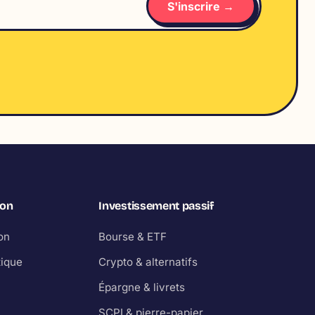
S'inscrire →
ion
Investissement passif
on
Bourse & ETF
tique
Crypto & alternatifs
Épargne & livrets
SCPI & pierre-papier