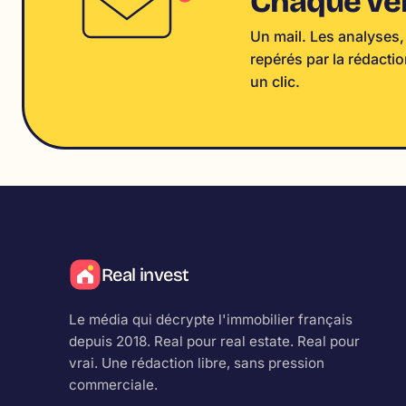
Chaque ve
Un mail. Les analyses,
repérés par la rédacti
un clic.
Real invest
Le média qui décrypte l'immobilier français
depuis 2018.
Real
pour real estate.
Real
pour
vrai. Une rédaction libre, sans pression
commerciale.