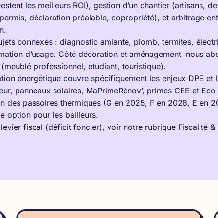
restent les meilleurs ROI), gestion d’un chantier (artisans, de
permis, déclaration préalable, copropriété), et arbitrage ent
n.
sujets connexes : diagnostic amiante, plomb, termites, électr
ormation d’usage. Côté décoration et aménagement, nous abo
 (meublé professionnel, étudiant, touristique).
tion énergétique
couvre spécifiquement les enjeux DPE et l
eur, panneaux solaires, MaPrimeRénov’, primes CEE et Eco-P
on des passoires thermiques (G en 2025, F en 2028, E en 20
e option pour les bailleurs.
vier fiscal (déficit foncier), voir notre rubrique
Fiscalité &