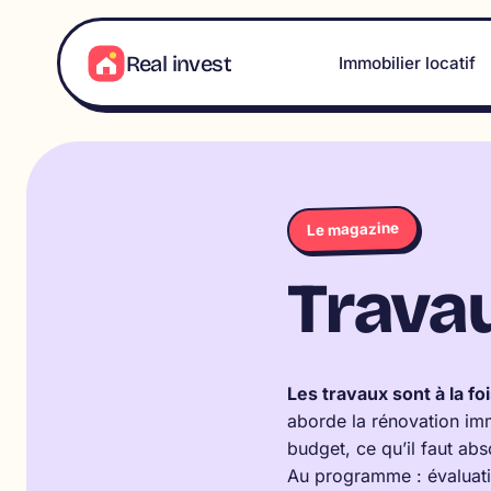
Aller
au
Real invest
Immobilier locatif
contenu
Le magazine
Trava
Les travaux sont à la fo
aborde la rénovation immo
budget, ce qu’il faut abs
Au programme : évaluatio