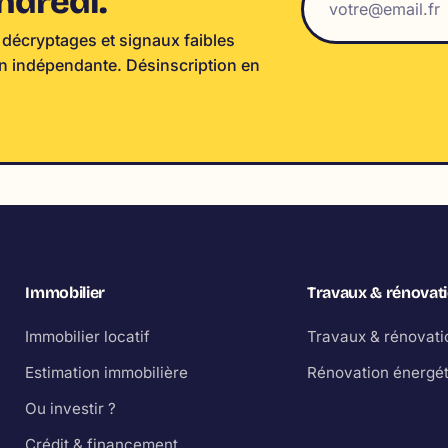
ndredi.
 décryptages et signaux faibles
on indépendante. Désinscription en
Immobilier
Travaux & rénovat
Immobilier locatif
Travaux & rénovati
Estimation immobilière
Rénovation énergé
Ou investir ?
Crédit & financement