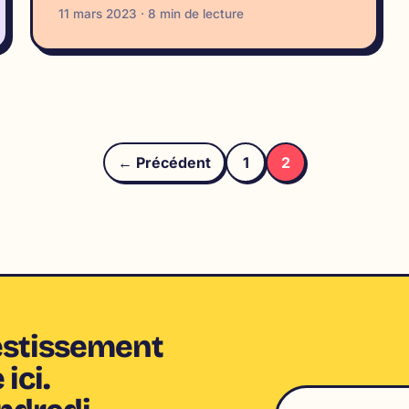
11 mars 2023 · 8 min de lecture
Paginat
← Précédent
1
2
des
publica
vestissement
ici.