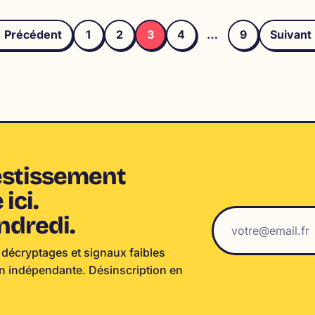
Paginat
 Précédent
1
2
3
4
…
9
Suivant
des
publica
vestissement
ici.
ndredi.
 décryptages et signaux faibles
on indépendante. Désinscription en