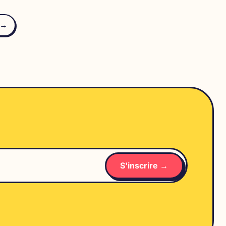
ion
 →
tions
S'inscrire →