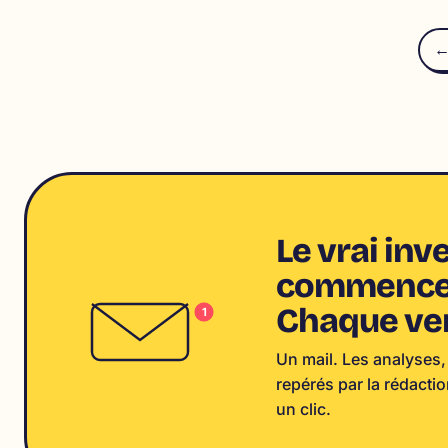
←
Le vrai in
commence 
Chaque ve
1
Un mail. Les analyses,
repérés par la rédacti
un clic.