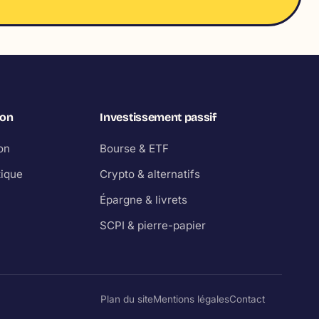
ion
Investissement passif
on
Bourse & ETF
tique
Crypto & alternatifs
Épargne & livrets
SCPI & pierre-papier
Plan du site
Mentions légales
Contact