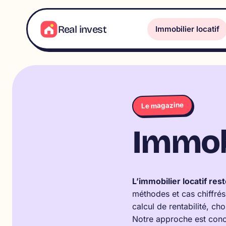
Aller
au
Real invest
Immobilier locatif
contenu
Le magazine
Immobi
L’immobilier locatif res
méthodes et cas chiffrés
calcul de rentabilité, cho
Notre approche est concrè