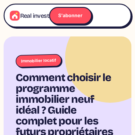
Aller
au
Real invest
S'abonner
contenu
Immobilier locatif
Comment choisir le
programme
immobilier neuf
idéal ? Guide
complet pour les
futurs propriétaires